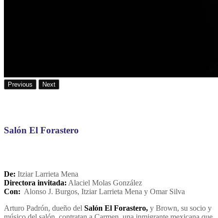
Previous
Next
Salón El Forastero
De:
Itziar Larrieta Mena
Directora invitada:
Alaciel Molas González
Con:
Alonso J. Burgos, Itziar Larrieta Mena y Omar Silva
Arturo Padrón, dueño del
Salón El Forastero,
y Brown, su socio y
músico del salón, contratan a Carmen, una inmigrante mexicana que