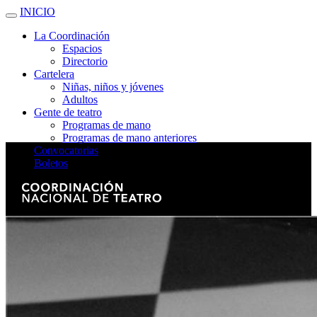
INICIO
La Coordinación
Espacios
Directorio
Cartelera
Niñas, niños y jóvenes
Adultos
Gente de teatro
Programas de mano
Programas de mano anteriores
Convocatorias
Boletos