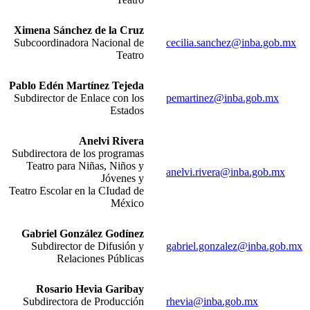
Ximena Sánchez de la Cruz
Subcoordinadora Nacional de
cecilia.sanchez@inba.gob.mx
Teatro
Pablo Edén Martínez Tejeda
Subdirector de Enlace con los
pemartinez@inba.gob.mx
Estados
Anelvi Rivera
Subdirectora de los programas
Teatro para Niñas, Niños y
anelvi.rivera@inba.gob.mx
Jóvenes y
Teatro Escolar en la CIudad de
México
Gabriel González Godínez
Subdirector de Difusión y
gabriel.gonzalez@inba.gob.mx
Relaciones Públicas
Rosario Hevia Garibay
Subdirectora de Producción
rhevia@inba.gob.mx