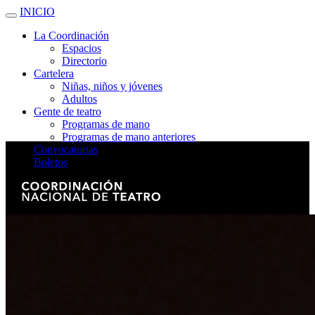
INICIO
La Coordinación
Espacios
Directorio
Cartelera
Niñas, niños y jóvenes
Adultos
Gente de teatro
Programas de mano
Programas de mano anteriores
Convocatorias
Boletos